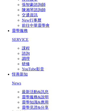
張智豪諮詢師
陳湘琴諮詢師
交通資訊
New行事曆
前往中華靈學會
靈學服務
SERVICE
課程
諮詢
調理
研修
YouTube影音
恆善新知
News
最新活動&訊息
靈學服務&說明
靈學知識&應用
靈學見證&分享